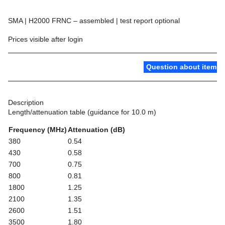
SMA | H2000 FRNC – assembled | test report optional
Prices visible after login
Question about item
Description
Length/attenuation table (guidance for 10.0 m)
Frequency (MHz)
Attenuation (dB)
380
0.54
430
0.58
700
0.75
800
0.81
1800
1.25
2100
1.35
2600
1.51
3500
1.80