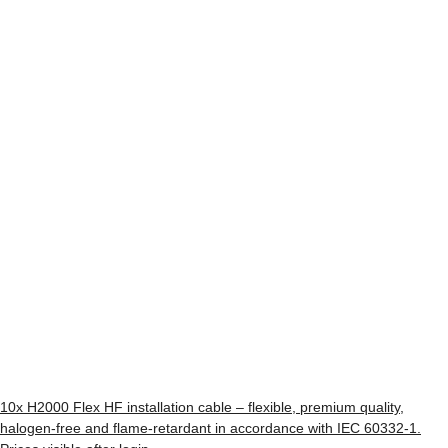
10x
H2000 Flex HF installation cable – flexible, premium quality,
halogen-free and flame-retardant in accordance with IEC 60332-1.