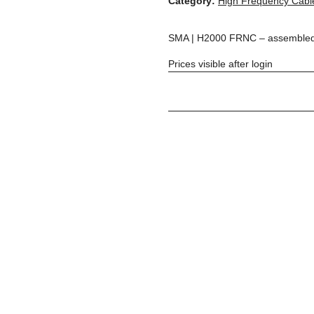
Category:
High Frequency Cabl
SMA | H2000 FRNC – assembled | 
Prices visible after login