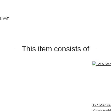
. VAT.
This item consists of
1x
SMA Ste
Prices visibl