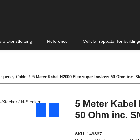
re Dienstleitung
Reference
Cellular repeater for building
requency Cable
5 Meter Kabel H2000 Flex super lowloss 50 Ohm inc. SM
5 Meter Kabel
50 Ohm inc. S
SKU:
149367