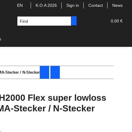
EN
K.O.A 2026
Sign in
Contact
News
0,00 €
s
A-Stecker / N-Stecker
 H2000 Flex super lowloss
MA-Stecker / N-Stecker