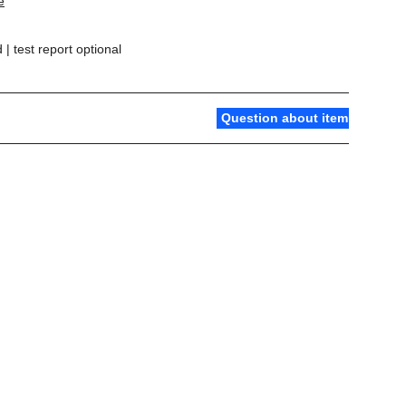
e
test report optional
Question about item