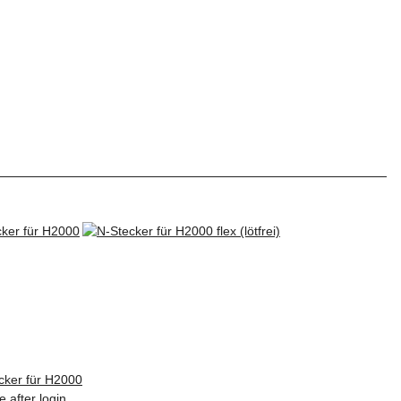
cker für H2000
e after login