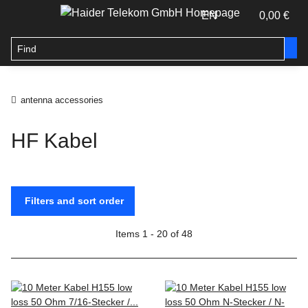
EN
0,00 €
antenna accessories
HF Kabel
Filters and sort order
Items 1 - 20 of 48