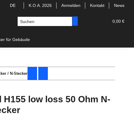
DE
K.O.A. 2026
Anmelden
Kontakt
News
0,00 €
ker für Gebäude
ker / N-Stecker
l H155 low loss 50 Ohm N-
ecker