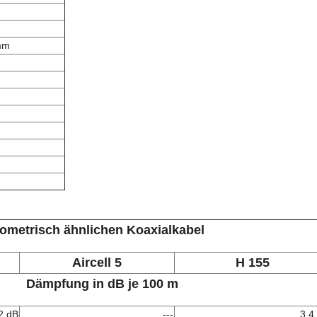
mm
eometrisch ähnlichen Koaxialkabel
Aircell 5
H 155
Dämpfung in dB je 100 m
2 dB
---
3,4