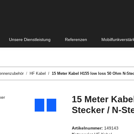
Unsere Dienstleistung
Referenzen
Mobilfunkverstär
ennenzubehör
HF Kabel
15 Meter Kabel H155 low loss 50 Ohm N-Stec
15 Meter Kabe
Stecker / N-St
Artikelnummer:
149143