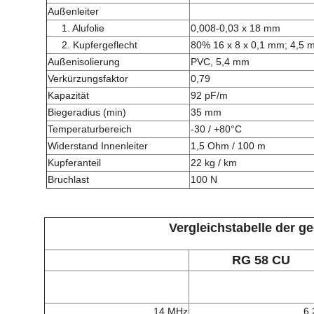
Außenleiter
1. Alufolie
0,008-0,03 x 18 mm
2. Kupfergeflecht
80% 16 x 8 x 0,1 mm; 4,5 
Außenisolierung
PVC, 5,4 mm
Verkürzungsfaktor
0,79
Kapazität
92 pF/m
Biegeradius (min)
35 mm
Temperaturbereich
-30 / +80°C
Widerstand Innenleiter
1,5 Ohm / 100 m
Kupferanteil
22 kg / km
Bruchlast
100 N
Vergleichstabelle der g
RG 58 CU
14 MHz
6,