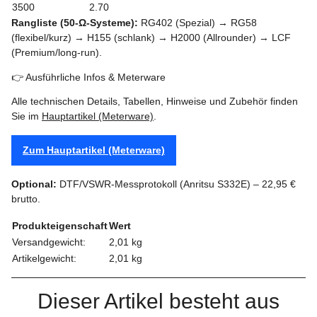
3500
2.70
Rangliste (50‑Ω‑Systeme):
RG402 (Spezial) → RG58
(flexibel/kurz) → H155 (schlank) → H2000 (Allrounder) → LCF
(Premium/long-run).
👉 Ausführliche Infos & Meterware
Alle technischen Details, Tabellen, Hinweise und Zubehör finden
Sie im
Hauptartikel (Meterware)
.
Zum Hauptartikel (Meterware)
Optional:
DTF/VSWR‑Messprotokoll (Anritsu S332E) – 22,95 €
brutto.
Produkteigenschaft
Wert
Versandgewicht:
2,01 kg
Artikelgewicht:
2,01
kg
Dieser Artikel besteht aus