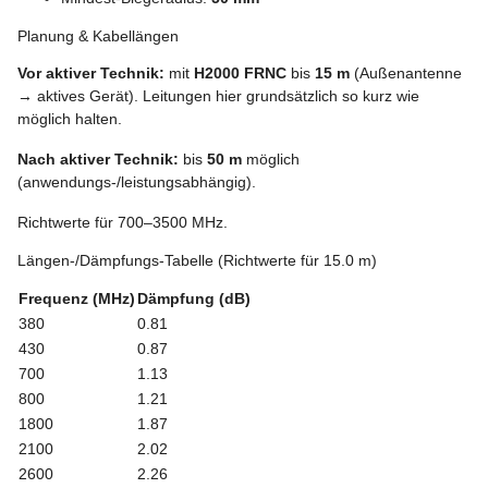
Planung & Kabellängen
Vor aktiver Technik:
mit
H2000 FRNC
bis
15 m
(Außenantenne
→ aktives Gerät). Leitungen hier grundsätzlich so kurz wie
möglich halten.
Nach aktiver Technik:
bis
50 m
möglich
(anwendungs-/leistungsabhängig).
Richtwerte für 700–3500 MHz.
Längen-/Dämpfungs-Tabelle (Richtwerte für 15.0 m)
Frequenz (MHz)
Dämpfung (dB)
380
0.81
430
0.87
700
1.13
800
1.21
1800
1.87
2100
2.02
2600
2.26