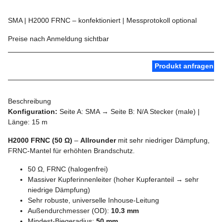
SMA | H2000 FRNC – konfektioniert | Messprotokoll optional
Preise nach Anmeldung sichtbar
Produkt anfragen
Beschreibung
Konfiguration:
Seite A: SMA → Seite B: N/A Stecker (male) |
Länge: 15 m
H2000 FRNC (50 Ω)
–
Allrounder
mit sehr niedriger Dämpfung,
FRNC-Mantel für erhöhten Brandschutz.
50 Ω, FRNC (halogenfrei)
Massiver Kupferinnenleiter (hoher Kupferanteil → sehr
niedrige Dämpfung)
Sehr robuste, universelle Inhouse-Leitung
Außendurchmesser (OD):
10.3 mm
Mindest-Biegeradius:
50 mm