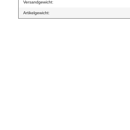
Produkteigenschaft
Wert
Versandgewicht:
Artikelgewicht: