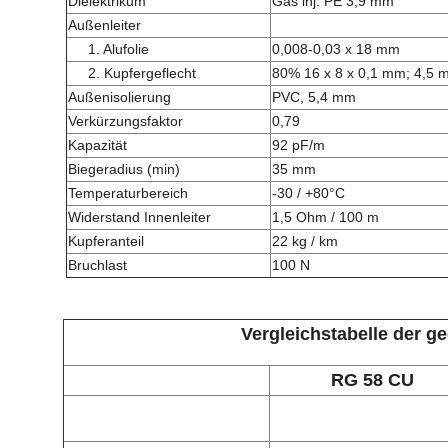
Dielektrikum
Gas inj. PE 3,9 mm
Außenleiter
1. Alufolie
0,008-0,03 x 18 mm
2. Kupfergeflecht
80% 16 x 8 x 0,1 mm; 4,5 
Außenisolierung
PVC, 5,4 mm
Verkürzungsfaktor
0,79
Kapazität
92 pF/m
Biegeradius (min)
35 mm
Temperaturbereich
-30 / +80°C
Widerstand Innenleiter
1,5 Ohm / 100 m
Kupferanteil
22 kg / km
Bruchlast
100 N
Vergleichstabelle der g
RG 58 CU