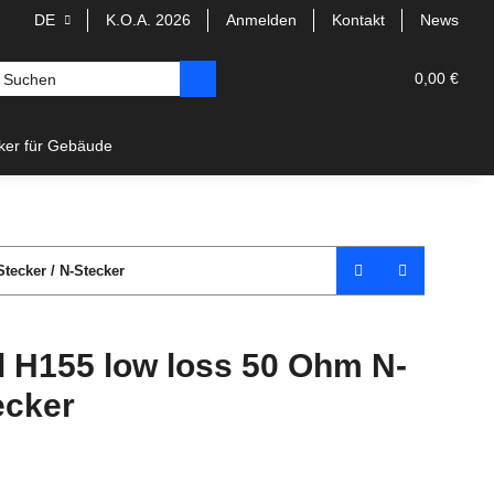
DE
K.O.A. 2026
Anmelden
Kontakt
News
0,00 €
rker für Gebäude
tecker / N-Stecker
l H155 low loss 50 Ohm N-
ecker