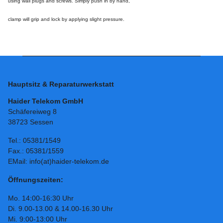
using wall plugs and screws. Simply push in by hand,
clamp will grip and lock by applying slight pressure.
Hauptsitz & Reparaturwerkstatt
Haider Telekom GmbH
Schäfereiweg 8
38723 Sessen
Tel.: 05381/1549
Fax.: 05381/1559
EMail: info(at)haider-telekom.de
Öffnungszeiten:
Mo. 14:00-16:30 Uhr
Di. 9.00-13.00 & 14.00-16.30 Uhr
Mi. 9:00-13:00 Uhr