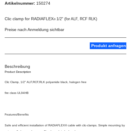
Artikelnummer:
150274
Clic clamp for RADIAFLEX
1/2" (for ALF, RCF RLK)
®
Preise nach Anmeldung sichtbar
Produkt anfragen
Beschreibung
Product Description
Clic Clamp, 1/2" ALF,RCF,RLK polyamide black, halogen free
fire class UL94HB
Features/Benefits
Safe and efficient installation of RADIAFLEX
®
cable with clic-clamps. Simple mounting by