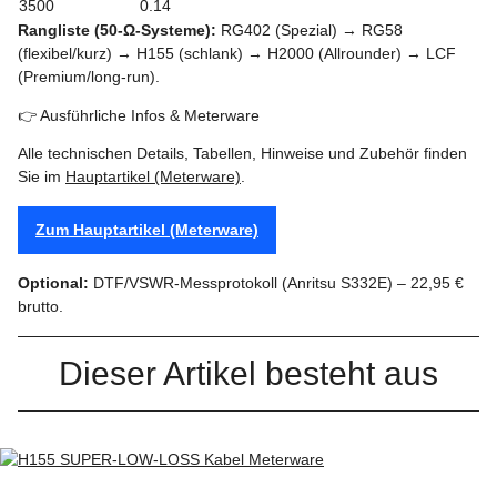
3500
0.14
Rangliste (50‑Ω‑Systeme):
RG402 (Spezial) → RG58
(flexibel/kurz) → H155 (schlank) → H2000 (Allrounder) → LCF
(Premium/long-run).
👉 Ausführliche Infos & Meterware
Alle technischen Details, Tabellen, Hinweise und Zubehör finden
Sie im
Hauptartikel (Meterware)
.
Zum Hauptartikel (Meterware)
Optional:
DTF/VSWR‑Messprotokoll (Anritsu S332E) – 22,95 €
brutto.
Dieser Artikel besteht aus