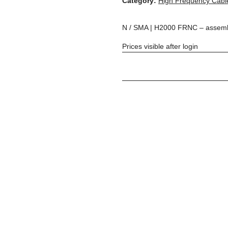
Category:
High Frequency Cabl
N / SMA | H2000 FRNC – assemble
Prices visible after login