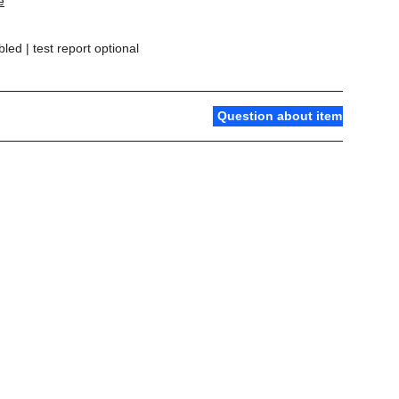
e
d | test report optional
Question about item