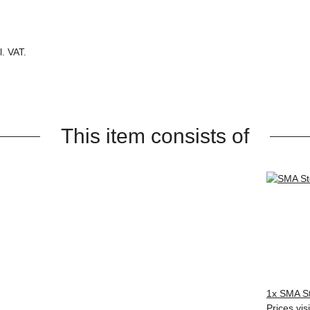
. VAT.
This item consists of
1x
SMA St
Prices vis