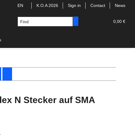
EN
K.O.A 2026
Sign in
Contact
News
0,00 €
s
lex N Stecker auf SMA