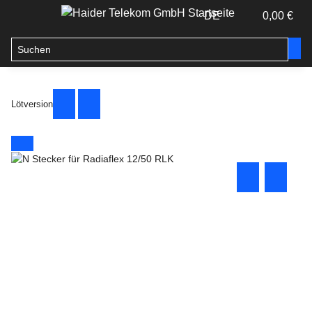
DE
0,00 €
Lötversion