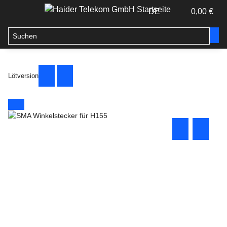
DE
0,00 €
Lötversion