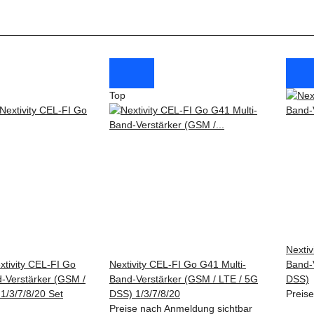
Top
Nextiv
xtivity CEL-FI Go
Nextivity CEL-FI Go G41 Multi-
Band-
-Verstärker (GSM /
Band-Verstärker (GSM / LTE / 5G
DSS)
1/3/7/8/20 Set
DSS) 1/3/7/8/20
Preis
Preise nach Anmeldung sichtbar