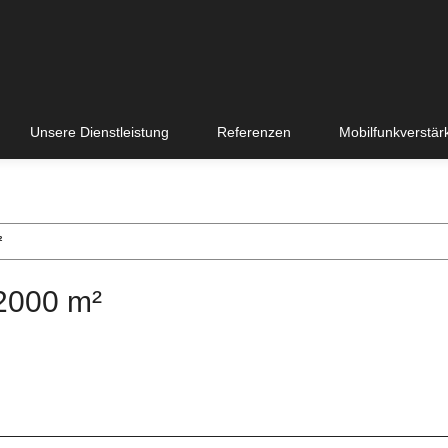
Unsere Dienstleistung
Referenzen
Mobilfunkverstär
²
 2000 m²