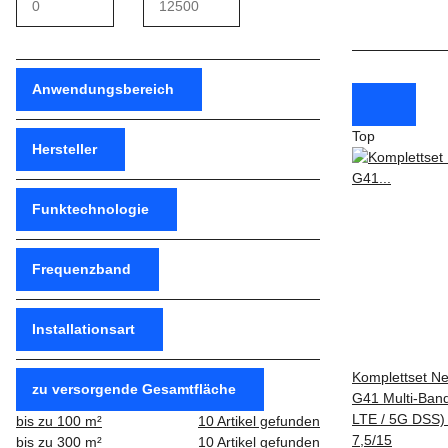
Anwendungsbereich
Top
Hersteller
Funktechnologie
Frequenzband
Installationsart
Komplettset Ne
zu versorgende Gesamtfläche
G41 Multi-Band
LTE / 5G DSS) 
bis zu 100 m²
10
Artikel gefunden
7,5/15
bis zu 300 m²
10
Artikel gefunden