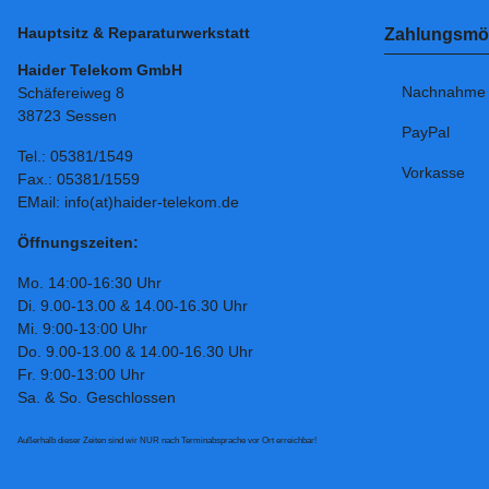
Hauptsitz & Reparaturwerkstatt
Zahlungsmög
Haider Telekom GmbH
Nachnahme
Schäfereiweg 8
38723 Sessen
PayPal
Tel.: 05381/1549
Vorkasse
Fax.: 05381/1559
EMail: info(at)haider-telekom.de
Öffnungszeiten:
Mo. 14:00-16:30 Uhr
Di. 9.00-13.00 & 14.00-16.30 Uhr
Mi. 9:00-13:00 Uhr
Do. 9.00-13.00 & 14.00-16.30 Uhr
Fr. 9:00-13:00 Uhr
Sa. & So. Geschlossen
Außerhalb dieser Zeiten sind wir NUR nach Terminabsprache vor Ort erreichbar!