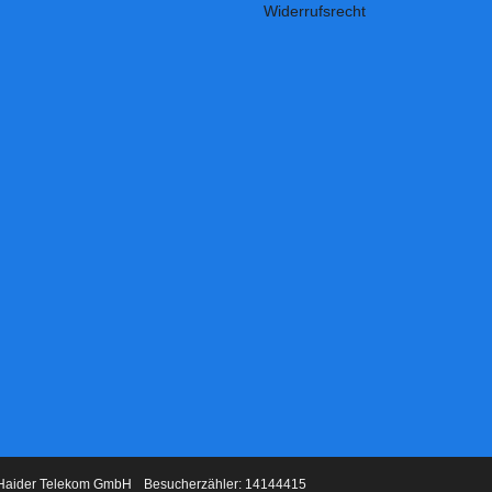
Widerrufsrecht
Haider Telekom GmbH
Besucherzähler: 14144415