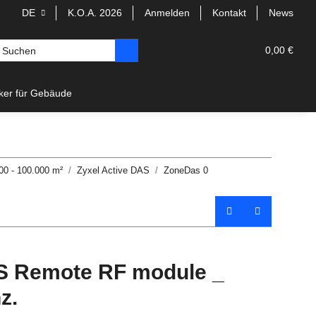
DE
K.O.A. 2026
Anmelden
Kontakt
News
0,00 €
rker für Gebäude
00 - 100.000 m²
Zyxel Active DAS
ZoneDas 0
S Remote RF module _
z.