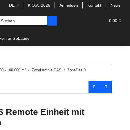
DE
K.O.A. 2026
Anmelden
Kontakt
News
0,00 €
rker für Gebäude
00 - 100.000 m²
Zyxel Active DAS
ZoneDas 0
 Remote Einheit mit
n