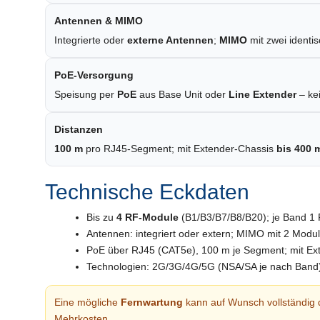
Antennen & MIMO
Integrierte oder
externe Antennen
;
MIMO
mit zwei identi
PoE-Versorgung
Speisung per
PoE
aus Base Unit oder
Line Extender
– ke
Distanzen
100 m
pro RJ45-Segment; mit Extender-Chassis
bis 400 
Technische Eckdaten
Bis zu
4 RF-Module
(B1/B3/B7/B8/B20); je Band 1 
Antennen: integriert oder extern; MIMO mit 2 Modu
PoE über RJ45 (CAT5e), 100 m je Segment; mit Ex
Technologien: 2G/3G/4G/5G (NSA/SA je nach Band
Eine mögliche
Fernwartung
kann auf Wunsch vollständig 
Mehrkosten.