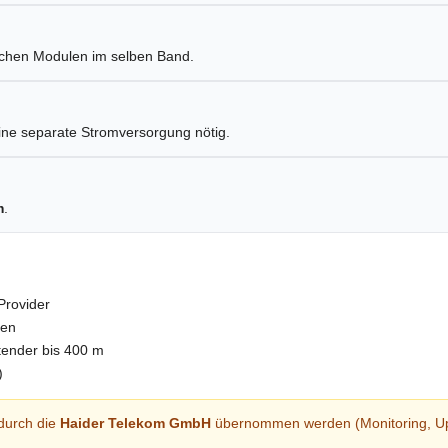
schen Modulen im selben Band.
ine separate Stromversorgung nötig.
m
.
Provider
len
tender bis 400 m
)
durch die
Haider Telekom GmbH
übernommen werden (Monitoring, Upda