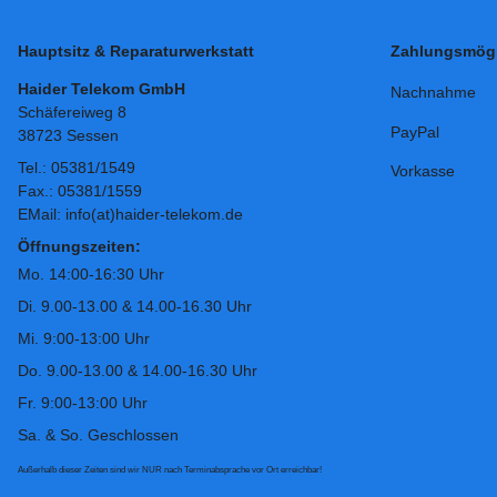
Hauptsitz & Reparaturwerkstatt
Zahlungsmögl
Haider Telekom GmbH
Nachnahme
Schäfereiweg 8
PayPal
38723 Sessen
Tel.: 05381/1549
Vorkasse
Fax.: 05381/1559
EMail: info(at)haider-telekom.de
Öffnungszeiten:
Mo. 14:00-16:30 Uhr
Di. 9.00-13.00 & 14.00-16.30 Uhr
Mi. 9:00-13:00 Uhr
Do. 9.00-13.00 & 14.00-16.30 Uhr
Fr. 9:00-13:00 Uhr
Sa. & So. Geschlossen
Außerhalb dieser Zeiten sind wir NUR nach Terminabsprache vor Ort erreichbar!