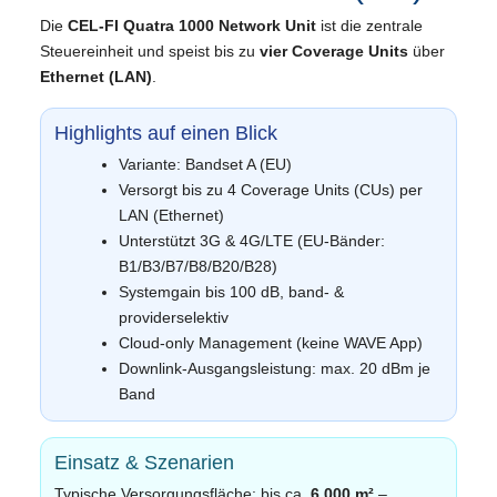
Die
CEL-FI Quatra 1000 Network Unit
ist die zentrale
Steuereinheit und speist bis zu
vier Coverage Units
über
Ethernet (LAN)
.
Highlights auf einen Blick
Variante: Bandset A (EU)
Versorgt bis zu 4 Coverage Units (CUs) per
LAN (Ethernet)
Unterstützt 3G & 4G/LTE (EU‑Bänder:
B1/B3/B7/B8/B20/B28)
Systemgain bis 100 dB, band‑ &
providerselektiv
Cloud‑only Management (keine WAVE App)
Downlink‑Ausgangsleistung: max. 20 dBm je
Band
Einsatz & Szenarien
Typische Versorgungsfläche: bis ca.
6.000 m²
–