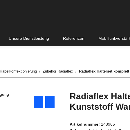
Unsere Dienstleistung
Referenzen
Mobilfunkverstär
Kabelkonfektionierung
Zubehör Radiaflex
Radiaflex Halterset komplet
Radiaflex Halt
Kunststoff Wa
Artikelnummer:
148965