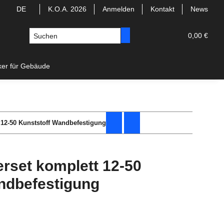
DE
K.O.A. 2026
Anmelden
Kontakt
News
0,00 €
ker für Gebäude
t 12-50 Kunststoff Wandbefestigung
erset komplett 12-50
ndbefestigung